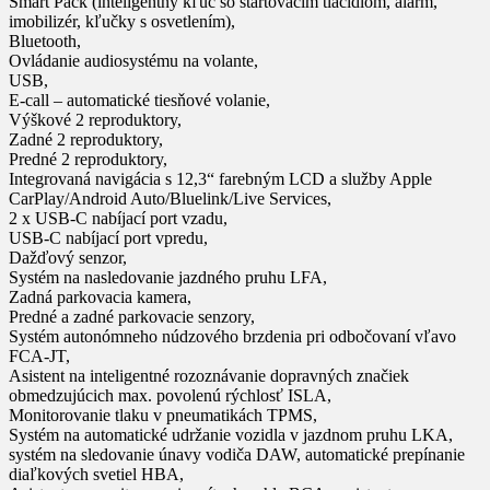
Smart Pack (inteligentný kľúč so štartovacím tlačidlom, alarm,
imobilizér, kľučky s osvetlením),
Bluetooth,
Ovládanie audiosystému na volante,
USB,
E-call – automatické tiesňové volanie,
Výškové 2 reproduktory,
Zadné 2 reproduktory,
Predné 2 reproduktory,
Integrovaná navigácia s 12,3“ farebným LCD a služby Apple
CarPlay/Android Auto/Bluelink/Live Services,
2 x USB-C nabíjací port vzadu,
USB-C nabíjací port vpredu,
Dažďový senzor,
Systém na nasledovanie jazdného pruhu LFA,
Zadná parkovacia kamera,
Predné a zadné parkovacie senzory,
Systém autonómneho núdzového brzdenia pri odbočovaní vľavo
FCA-JT,
Asistent na inteligentné rozoznávanie dopravných značiek
obmedzujúcich max. povolenú rýchlosť ISLA,
Monitorovanie tlaku v pneumatikách TPMS,
Systém na automatické udržanie vozidla v jazdnom pruhu LKA,
systém na sledovanie únavy vodiča DAW, automatické prepínanie
diaľkových svetiel HBA,