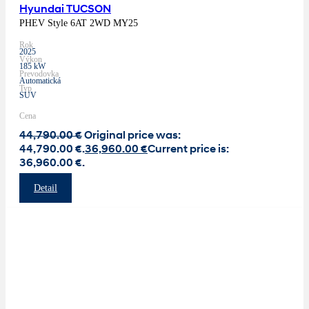
Hyundai TUCSON
PHEV Style 6AT 2WD MY25
Rok
2025
Výkon
185 kW
Prevodovka
Automatická
Typ
SUV
Cena
44,790.00
€
Original price was:
44,790.00 €.
36,960.00
€
Current price is:
36,960.00 €.
Detail