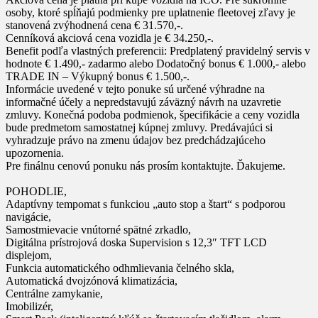
osoby, ktoré spĺňajú podmienky pre uplatnenie fleetovej zľavy je
stanovená zvýhodnená cena € 31.570,-.
Cenníková akciová cena vozidla je € 34.250,-.
Benefit podľa vlastných preferencii: Predplatený pravidelný servis v
hodnote € 1.490,- zadarmo alebo Dodatočný bonus € 1.000,- alebo
TRADE IN – Výkupný bonus € 1.500,-.
Informácie uvedené v tejto ponuke sú určené výhradne na
informačné účely a nepredstavujú záväzný návrh na uzavretie
zmluvy. Konečná podoba podmienok, špecifikácie a ceny vozidla
bude predmetom samostatnej kúpnej zmluvy. Predávajúci si
vyhradzuje právo na zmenu údajov bez predchádzajúceho
upozornenia.
Pre finálnu cenovú ponuku nás prosím kontaktujte. Ďakujeme.
POHODLIE,
Adaptívny tempomat s funkciou „auto stop a štart“ s podporou
navigácie,
Samostmievacie vnútorné spätné zrkadlo,
Digitálna prístrojová doska Supervision s 12,3″ TFT LCD
displejom,
Funkcia automatického odhmlievania čelného skla,
Automatická dvojzónová klimatizácia,
Centrálne zamykanie,
Imobilizér,