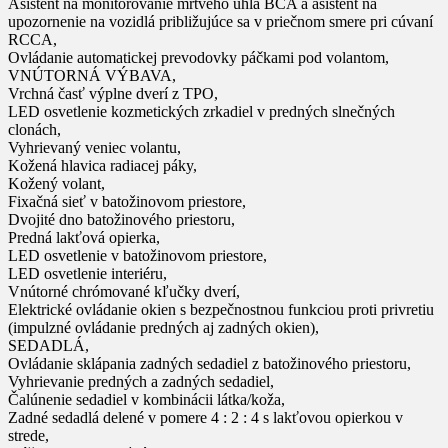
Asistent na monitorovanie mŕtveho uhla BCA a asistent na
upozornenie na vozidlá približujúce sa v priečnom smere pri cúvaní
RCCA,
Ovládanie automatickej prevodovky páčkami pod volantom,
VNÚTORNÁ VÝBAVA,
Vrchná časť výplne dverí z TPO,
LED osvetlenie kozmetických zrkadiel v predných slnečných
clonách,
Vyhrievaný veniec volantu,
Kožená hlavica radiacej páky,
Kožený volant,
Fixačná sieť v batožinovom priestore,
Dvojité dno batožinového priestoru,
Predná lakťová opierka,
LED osvetlenie v batožinovom priestore,
LED osvetlenie interiéru,
Vnútorné chrómované kľučky dverí,
Elektrické ovládanie okien s bezpečnostnou funkciou proti privretiu
(impulzné ovládanie predných aj zadných okien),
SEDADLÁ,
Ovládanie sklápania zadných sedadiel z batožinového priestoru,
Vyhrievanie predných a zadných sedadiel,
Čalúnenie sedadiel v kombinácii látka/koža,
Zadné sedadlá delené v pomere 4 : 2 : 4 s lakťovou opierkou v
strede,