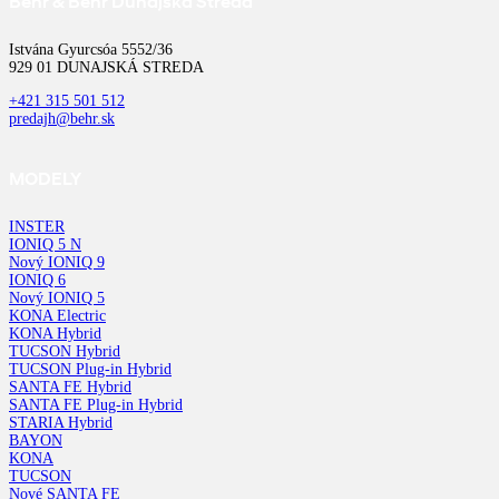
Behr & Behr Dunajská Streda
Istvána Gyurcsóa 5552/36
929 01 DUNAJSKÁ STREDA
+421 315 501 512
predajh@behr.sk
MODELY
INSTER
IONIQ 5 N
Nový IONIQ 9
IONIQ 6
Nový IONIQ 5
KONA Electric
KONA Hybrid
TUCSON Hybrid
TUCSON Plug-in Hybrid
SANTA FE Hybrid
SANTA FE Plug-in Hybrid
STARIA Hybrid
BAYON
KONA
TUCSON
Nové SANTA FE