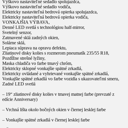
Výškovo nastaviteľné sedadlo spolujazdca,
Výškovo nastaviteľné sedadlo vodiča,
Elektricky nastaviteľná bedrová opierka spolujazdca,
Elektricky nastaviteľná bedrová opierka vodiča,
VONKAJŠIA VÝBAVA,
Denné LED svetlá s technológiou half-mirror,
Svetelný senzor,
Zatmavené sklá zadných okien,
Solárne sklá,
Lepiaca súprava na opravu defektu,
Zliatinové disky kolies s rozmerom pneumatík 235/55 R18,
Pozdĺžne strešné lyžiny,
Maska chladiča vo farbe tmavý chróm,
Elektricky sklopné vonkajšie spätné zrkadlá,
Elektricky ovládané a vyhrievané vonkajšie spätné zrkadlá,
Vonkajšie spätné zrkadlá vo farbe vozidla s ukazovateľmi smeru,
Zadné LED svetlá
– 19“ zliatinové disky kolies v tmavej matnej farbe (prevzaté z
edície Anniversary)
– Vrchná lišta okolo bočných okien v čiernej lesklej farbe
– Vonkajšie spätné zrkadlá v čiernej lesklej farbe