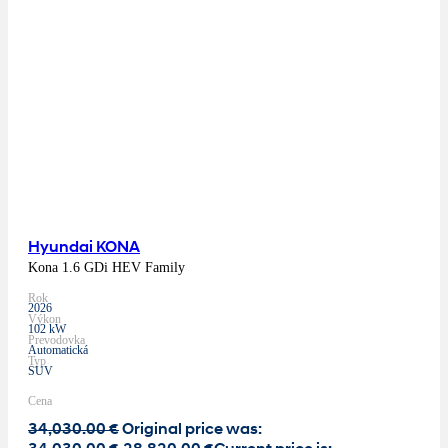
Hyundai KONA
Kona 1.6 GDi HEV Family
Rok
2026
Výkon
102 kW
Prevodovka
Automatická
Typ
SUV
Cena
34,030.00
€
Original price was: