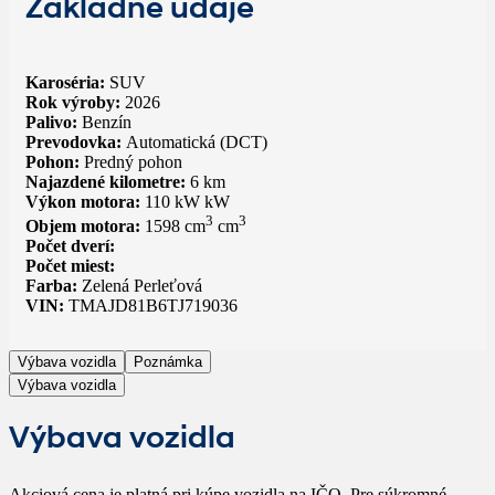
Základné údaje
Karoséria:
SUV
Rok výroby:
2026
Palivo:
Benzín
Prevodovka:
Automatická (DCT)
Pohon:
Predný pohon
Najazdené kilometre:
6 km
Výkon motora:
110 kW kW
3
3
Objem motora:
1598 cm
cm
Počet dverí:
Počet miest:
Farba:
Zelená Perleťová
VIN:
TMAJD81B6TJ719036
Výbava vozidla
Poznámka
Výbava vozidla
Výbava vozidla
Akciová cena je platná pri kúpe vozidla na IČO. Pre súkromné