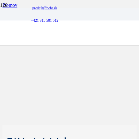
Domov
predajh@behr.sk
Hyundai
Hyundai TUCSON
+421 315 501 512
Hyundai TUCSON