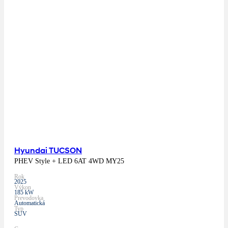
Hyundai TUCSON
PHEV Style + LED 6AT 4WD MY25
Rok
2025
Výkon
185 kW
Prevodovka
Automatická
Typ
SUV