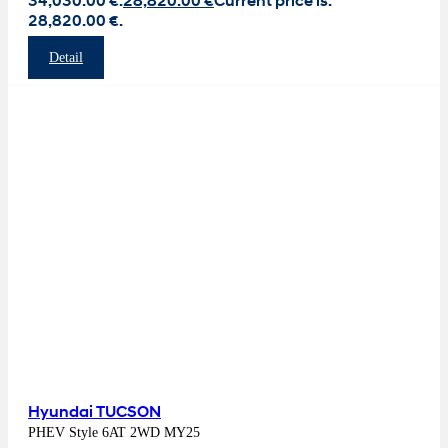
34,030.00 €.
28,820.00
€
Current price is:
28,820.00 €.
Detail
Hyundai TUCSON
PHEV Style 6AT 2WD MY25