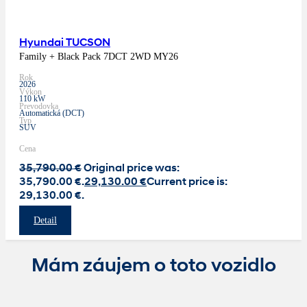
Hyundai TUCSON
Family + Black Pack 7DCT 2WD MY26
Rok
2026
Výkon
110 kW
Prevodovka
Automatická (DCT)
Typ
SUV
Cena
35,790.00
€
Original price was:
35,790.00 €.
29,130.00
€
Current price is:
29,130.00 €.
Detail
Mám záujem o toto vozidlo