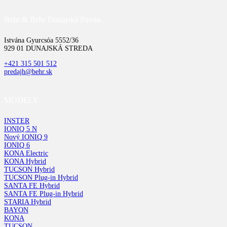
Behr & Behr Dunajská Streda
Istvána Gyurcsóa 5552/36
929 01 DUNAJSKÁ STREDA
+421 315 501 512
predajh@behr.sk
MODELY
INSTER
IONIQ 5 N
Nový IONIQ 9
IONIQ 6
KONA Electric
KONA Hybrid
TUCSON Hybrid
TUCSON Plug-in Hybrid
SANTA FE Hybrid
SANTA FE Plug-in Hybrid
STARIA Hybrid
BAYON
KONA
TUCSON