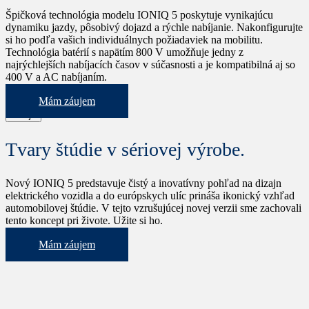
Špičková technológia modelu IONIQ 5 poskytuje vynikajúcu
dynamiku jazdy, pôsobivý dojazd a rýchle nabíjanie. Nakonfigurujte
si ho podľa vašich individuálnych požiadaviek na mobilitu.
Technológia batérií s napätím 800 V umožňuje jedny z
najrýchlejších nabíjacích časov v súčasnosti a je kompatibilná aj so
400 V a AC nabíjaním.
Mám záujem
Dizajn
Tvary štúdie v sériovej výrobe.
Nový IONIQ 5 predstavuje čistý a inovatívny pohľad na dizajn
elektrického vozidla a do európskych ulíc prináša ikonický vzhľad
automobilovej štúdie. V tejto vzrušujúcej novej verzii sme zachovali
tento koncept pri živote. Užite si ho.
Mám záujem