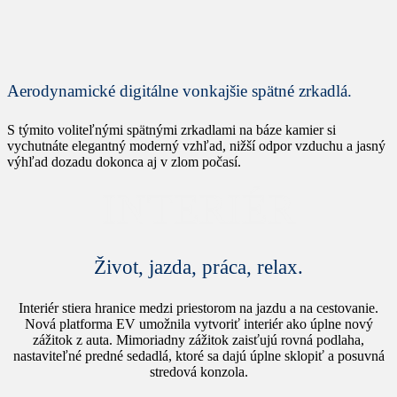
Aerodynamické digitálne vonkajšie spätné zrkadlá.
S týmito voliteľnými spätnými zrkadlami na báze kamier si
vychutnáte elegantný moderný vzhľad, nižší odpor vzduchu a jasný
výhľad dozadu dokonca aj v zlom počasí.
INTERIÉR
Život, jazda, práca, relax.
Interiér stiera hranice medzi priestorom na jazdu a na cestovanie.
Nová platforma EV umožnila vytvoriť interiér ako úplne nový
zážitok z auta. Mimoriadny zážitok zaisťujú rovná podlaha,
nastaviteľné predné sedadlá, ktoré sa dajú úplne sklopiť a posuvná
stredová konzola.