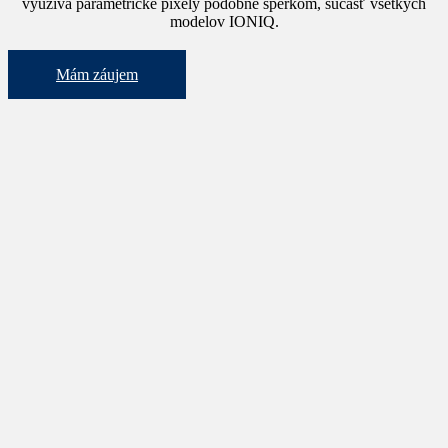
využíva parametrické pixely podobné šperkom, súčasť všetkých
modelov IONIQ.
Mám záujem