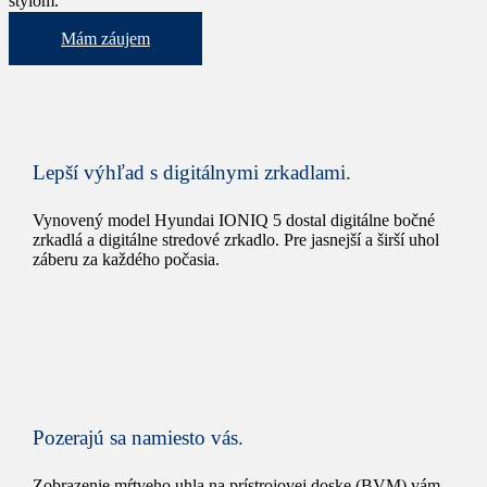
štýlom.
Mám záujem
Lepší výhľad s digitálnymi zrkadlami.
Vynovený model Hyundai IONIQ 5 dostal digitálne bočné
zrkadlá a digitálne stredové zrkadlo. Pre jasnejší a širší uhol
záberu za každého počasia.
Pozerajú sa namiesto vás.
Zobrazenie mŕtveho uhla na prístrojovej doske (BVM) vám