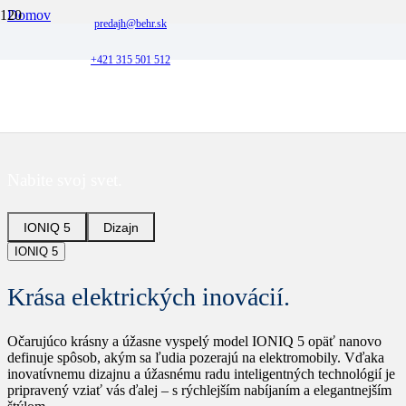
Domov
predajh@behr.sk
Plne elektrické
Nový IONIQ 5
+421 315 501 512
Nový Hyundai IONIQ 5.
Nabite svoj svet.
IONIQ 5
Dizajn
IONIQ 5
Krása elektrických inovácií.
Očarujúco krásny a úžasne vyspelý model IONIQ 5 opäť nanovo
definuje spôsob, akým sa ľudia pozerajú na elektromobily. Vďaka
inovatívnemu dizajnu a úžasnému radu inteligentných technológií je
pripravený vziať vás ďalej – s rýchlejším nabíjaním a elegantnejším