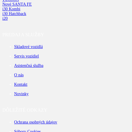
Nové SANTA FE
i30 Kombi
i30 Hatchback
i20
PREDAJ A SLUŽBY
Skladové vozidlá
Servis vozidiel
Asistenčná služba
O nás
Kontakt
Novinky
DÔLEŽITÉ ODKAZY
Ochrana osobných údajov
Súbory Cookies