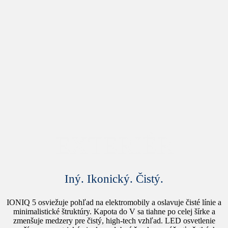
EXTERIÉR
Iný. Ikonický. Čistý.
IONIQ 5 osviežuje pohľad na elektromobily a oslavuje čisté línie a
minimalistické štruktúry. Kapota do V sa tiahne po celej šírke a
zmenšuje medzery pre čistý, high-tech vzhľad. LED osvetlenie