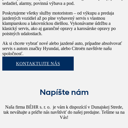
sedadiel, alarmy, povinná výbava a pod.
Poskytujeme všetky služby motoristom – od výkupu a predaja
jazdených vozidiel až po plne vybavený servis s vlastnou
klampiarskou a lakovníckou dielňou. Vykonávame údržbu a
klasický servis, ako aj garančné opravy a karosárske opravy po
poistných udalostiach.
Ak si chcete vybrať nové alebo jazdené auto, prípadne absolvovať
servis s autom značky Hyundai, alebo Citroën navštívte našu
spoločnosť.
KONTAKTUJTE NÁS
Napíšte nám
Naša firma BÉHR s. r. o. je vám k dispozícií v Dunajskej Strede,
tak neváhajte a príďte nás navštíviť do našej predajne. Tešíme sa na
Vás!