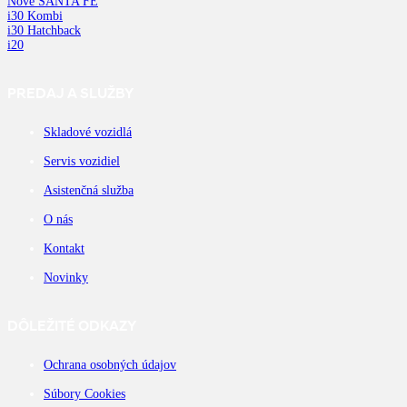
Nové SANTA FE
i30 Kombi
i30 Hatchback
i20
PREDAJ A SLUŽBY
Skladové vozidlá
Servis vozidiel
Asistenčná služba
O nás
Kontakt
Novinky
DÔLEŽITÉ ODKAZY
Ochrana osobných údajov
Súbory Cookies