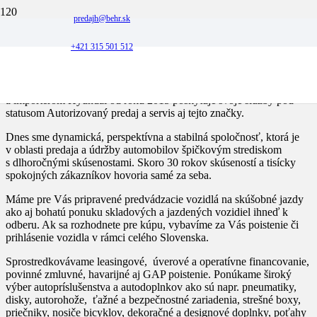
predajh@behr.sk
O nás
+421 315 501 512
Vďaka spĺňaniu prísnych štandardov a noriem výrobcom
a importérom Hyundai od roku 2015 poskytuje svoje služby pod
statusom Autorizovaný predaj a servis aj tejto značky.
Dnes sme dynamická, perspektívna a stabilná spoločnosť, ktorá je
v oblasti predaja a údržby automobilov špičkovým strediskom
s dlhoročnými skúsenostami. Skoro 30 rokov skúseností a tisícky
spokojných zákazníkov hovoria samé za seba.
Máme pre Vás pripravené predvádzacie vozidlá na skúšobné jazdy
ako aj bohatú ponuku skladových a jazdených vozidiel ihneď k
odberu. Ak sa rozhodnete pre kúpu, vybavíme za Vás poistenie či
prihlásenie vozidla v rámci celého Slovenska.
Sprostredkovávame leasingové, úverové a operatívne financovanie,
povinné zmluvné, havarijné aj GAP poistenie. Ponúkame široký
výber autopríslušenstva a autodoplnkov ako sú napr. pneumatiky,
disky, autorohože, ťažné a bezpečnostné zariadenia, strešné boxy,
priečniky, nosiče bicyklov, dekoračné a designové doplnky, poťahy