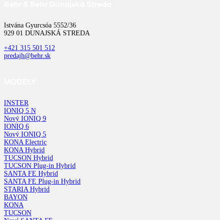
Behr & Behr Dunajská Streda
Istvána Gyurcsóa 5552/36
929 01 DUNAJSKÁ STREDA
+421 315 501 512
predajh@behr.sk
MODELY
INSTER
IONIQ 5 N
Nový IONIQ 9
IONIQ 6
Nový IONIQ 5
KONA Electric
KONA Hybrid
TUCSON Hybrid
TUCSON Plug-in Hybrid
SANTA FE Hybrid
SANTA FE Plug-in Hybrid
STARIA Hybrid
BAYON
KONA
TUCSON