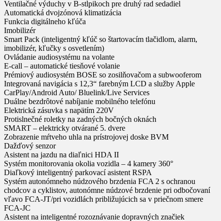
Ventilačné výduchy v B-stĺpikoch pre druhý rad sedadiel
Automatická dvojzónová klimatizácia
Funkcia digitálneho kľúča
Imobilizér
Smart Pack (inteligentný kľúč so štartovacím tlačidlom, alarm,
imobilizér, kľučky s osvetlením)
Ovládanie audiosystému na volante
E-call – automatické tiesňové volanie
Prémiový audiosystém BOSE so zosilňovačom a subwooferom
Integrovaná navigácia s 12,3“ farebným LCD a služby Apple
CarPlay/Android Auto/ Bluelink/Live Services
Duálne bezdrôtové nabíjanie mobilného telefónu
Elektrická zásuvka s napätím 220V
Protislnečné roletky na zadných bočných oknách
SMART – elektricky otvárané 5. dvere
Zobrazenie mŕtveho uhla na prístrojovej doske BVM
Dažďový senzor
Asistent na jazdu na diaľnici HDA II
Systém monitorovania okolia vozidla – 4 kamery 360°
Diaľkový inteligentný parkovací asistent RSPA
Systém autonómneho núdzového brzdenia FCA 2 s ochranou
chodcov a cyklistov, autonómne núdzové brzdenie pri odbočovaní
vľavo FCA-JT/pri vozidlách približujúcich sa v priečnom smere
FCA-JC
Asistent na inteligentné rozoznávanie dopravných značiek