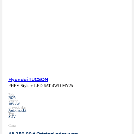
Hyundai TUCSON
PHEV Style + LED 6AT 4WD MY25
Rok
2025
Výkon
185 kW
Prevodovka
Automatická
Typ
SUV
Cena