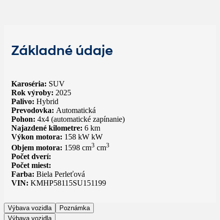
Základné údaje
Karoséria:
SUV
Rok výroby:
2025
Palivo:
Hybrid
Prevodovka:
Automatická
Pohon:
4x4 (automatické zapínanie)
Najazdené kilometre:
6 km
Výkon motora:
158 kW kW
3
3
Objem motora:
1598 cm
cm
Počet dverí:
Počet miest:
Farba:
Biela Perleťová
VIN:
KMHP58115SU151199
Výbava vozidla
Poznámka
Výbava vozidla