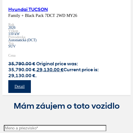
Hyundai TUCSON
Family + Black Pack 7DCT 2WD MY26
Rok
2026
Výkon
110 kW
Prevodovka
Automatická (DCT)
Typ
SUV
Cena
35,790.00
€
Original price was:
35,790.00 €.
29,130.00
€
Current price is:
29,130.00 €.
Detail
Mám záujem o toto vozidlo