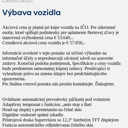
Výbava vozidla
Akciová cena je platná pri kúpe vozidla na IČO. Pre súkromné
osoby, ktoré spĺňajú podmienky pre uplatnenie fleetovej zľavy je
stanovená zvýhodnená cena € 53.640,-.
Cenníková akciová cena vozidla je € 57.850,-
Informácie uvedené v tejto ponuke sú určené výhradne na
informačné účely a nepredstavujú záväzný návrh na uzavretie
zmluvy. Konečná podoba podmienok, špecifikácie a ceny vozidla
bude predmetom samostatnej kúpnej zmluvy. Predávajúci si
vyhradzuje právo na zmenu údajov bez predchádzajúceho
upozornenia.
Pre finálnu cenovú ponuku nás prosím kontaktujte. Ďakujeme.
Ovládanie automatickej prevodovky páčkami pod volantom
Adaptívny tempomat s funkciou „auto stop a štart
Head-up displej s premietaním na čelné sklo
Digitálne vnútorné spätné zrkadlo
Prístrojová doska Supervision so 12,3“ farebným TFT displejom
Funkcia automatického odhmlievania čelného skla