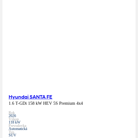
Hyundai SANTA FE
1.6 T-GDi 158 kW HEV 5S Premium 4x4
Rok
2026
Výkon
118 kW
Prevodovka
Automatická
Typ
SUV