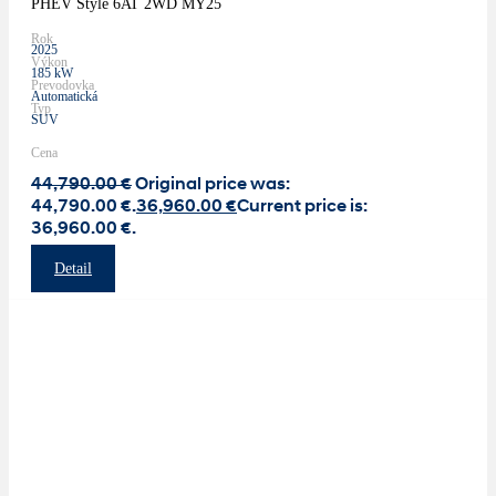
PHEV Style 6AT 2WD MY25
Rok
2025
Výkon
185 kW
Prevodovka
Automatická
Typ
SUV
Cena
44,790.00
€
Original price was:
44,790.00 €.
36,960.00
€
Current price is:
36,960.00 €.
Detail