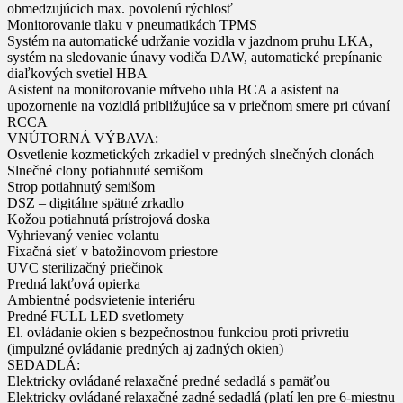
obmedzujúcich max. povolenú rýchlosť
Monitorovanie tlaku v pneumatikách TPMS
Systém na automatické udržanie vozidla v jazdnom pruhu LKA,
systém na sledovanie únavy vodiča DAW, automatické prepínanie
diaľkových svetiel HBA
Asistent na monitorovanie mŕtveho uhla BCA a asistent na
upozornenie na vozidlá približujúce sa v priečnom smere pri cúvaní
RCCA
VNÚTORNÁ VÝBAVA:
Osvetlenie kozmetických zrkadiel v predných slnečných clonách
Slnečné clony potiahnuté semišom
Strop potiahnutý semišom
DSZ – digitálne spätné zrkadlo
Kožou potiahnutá prístrojová doska
Vyhrievaný veniec volantu
Fixačná sieť v batožinovom priestore
UVC sterilizačný priečinok
Predná lakťová opierka
Ambientné podsvietenie interiéru
Predné FULL LED svetlomety
El. ovládanie okien s bezpečnostnou funkciou proti privretiu
(impulzné ovládanie predných aj zadných okien)
SEDADLÁ:
Elektricky ovládané relaxačné predné sedadlá s pamäťou
Elektricky ovládané relaxačné zadné sedadlá (platí len pre 6-miestnu