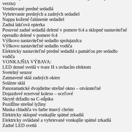
verziu)
Ventilované predné sedadlá
Vyhrievanie predných a zadných sedadiel
Nappa kožené čalúnenie sedadiel
Zadná lakťová opierka
Posuvné zadné sedadlá delené v pomere 6:4 a sklopné nastaviteľné
operadlo delené v pomere 6:4
Výškovo nastaviteľné sedadlo spolujazdca
Výškovo nastaviteľné sedadlo vodiča
Elektricky nastaviteľné predné sedadlá s pamäťou pre sedadlo
vodiča
VONKAJŠIA VÝBAVA:
LED denné svetlá v tvare H s uvítacím efektom
Svetelný senzor
Zatmavené sklá zadných okien
Solárne sklá
Panoramatické dvojdielne strešné okno – otvárateľné
Dojazdové rezervné koleso – oceľové
Skryté držadlo na C-stĺpiku
Pozdĺžne strešné lyžiny
Maska chladiča vo farbe tmavý chróm
Elektricky sklopné vonkajšie spätné zrkadlá
Elektricky ovládané a vyhrievané vonkajšie spätné zrkadlá
Zadné LED svetlá