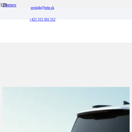
Domov
predajh@behr.sk
Hyundai
Hyundai SANTA FE
+421 315 501 512
Hyundai SANTA FE