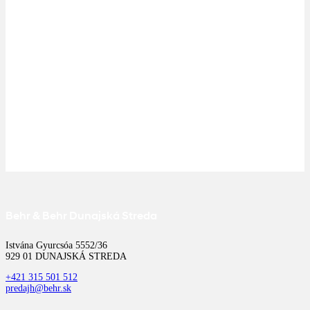
Behr & Behr Dunajská Streda
Istvána Gyurcsóa 5552/36
929 01 DUNAJSKÁ STREDA
+421 315 501 512
predajh@behr.sk