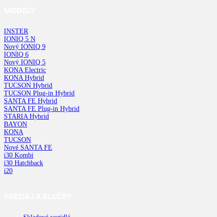
MODELY
INSTER
IONIQ 5 N
Nový IONIQ 9
IONIQ 6
Nový IONIQ 5
KONA Electric
KONA Hybrid
TUCSON Hybrid
TUCSON Plug-in Hybrid
SANTA FE Hybrid
SANTA FE Plug-in Hybrid
STARIA Hybrid
BAYON
KONA
TUCSON
Nové SANTA FE
i30 Kombi
i30 Hatchback
i20
PREDAJ A SLUŽBY