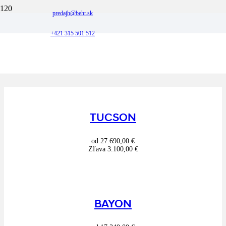
predajh@behr.sk
Hyundai modely
+421 315 501 512
SUV
TUCSON
od
27.690,00
€
Zľava
3.100,00
€
BAYON